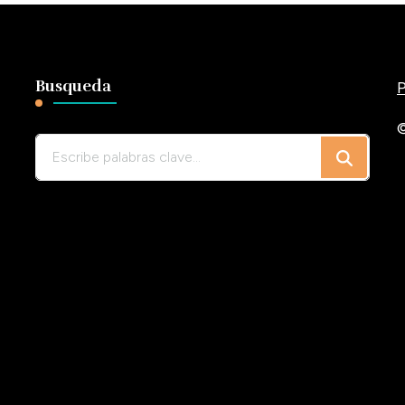
Busqueda
P
©
¿Buscas
algo?