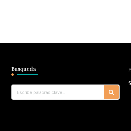
Busqueda
P
©
¿Buscas
algo?