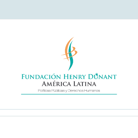
undación Henry Duna
América Latina