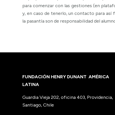
para comenzar con las gestiones (en platafo
y, en caso de tenerlo, un contacto para así 
la pasantía son de responsabilidad del alumn
FUNDACIÓN HENRY DUNANT
AMÉRICA
LATINA
Guardia Vieja 202, oficina 403, Providencia,
Santiago, Chile