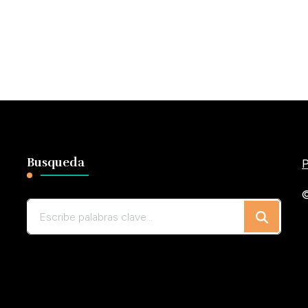
Busqueda
P
©
¿Buscas
algo?