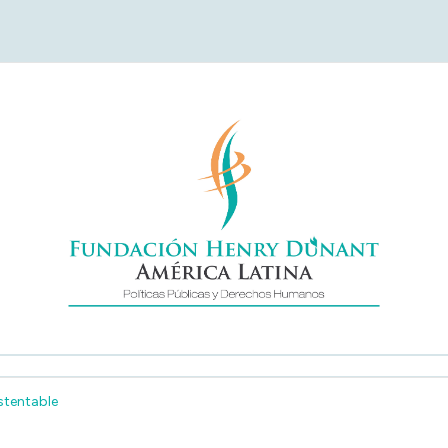
undación Henry Duna
América Latina
stentable