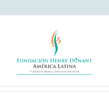
undación Henry Duna
América Latina