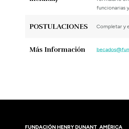
funcionarias y
POSTULACIONES
Completar y e
Más Información
becados@fun
FUNDACIÓN HENRY DUNANT
AMÉRICA