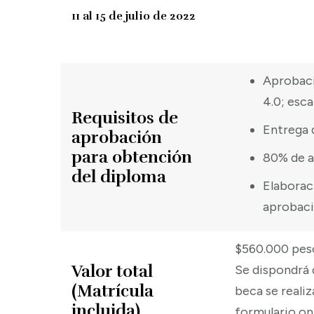
11 al 15 de julio de 2022
Aprobaci
4.0; escal
Requisitos de
Entrega d
aprobación
para obtención
80% de as
del diploma
Elaborac
aprobació
$560.000 pes
Valor total
Se dispondrá 
(Matrícula
beca se reali
incluida)
formulario on