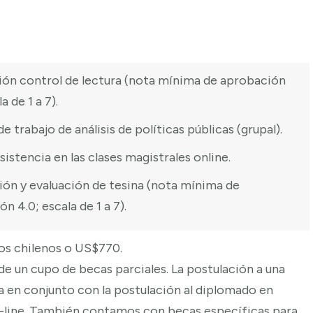
ón control de lectura (nota mínima de aprobación
a de 1 a 7).
e trabajo de análisis de políticas públicas (grupal).
istencia en las clases magistrales online.
ión y evaluación de tesina (nota mínima de
n 4.0; escala de 1 a 7).
os chilenos o US$770.
de un cupo de becas parciales. La postulación a una
za en conjunto con la postulación al diplomado en
-line. También contamos con becas específicas para