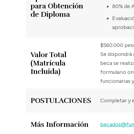
para Obtención
80% de A
de Diploma
Evaluaci
aprobació
$560.000 pes
Valor Total
Se dispondrá 
(Matrícula
beca se reali
Incluida)
formulario on
funcionarias y
POSTULACIONES
Completar y e
Más Información
becados@fun