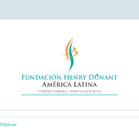
undación Henry Duna
América Latina
Públicas