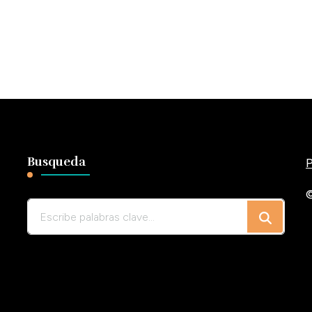
Busqueda
P
©
¿Buscas
algo?