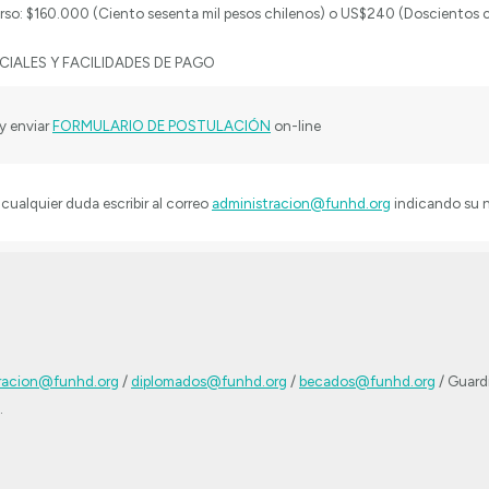
urso: $160.000 (Ciento sesenta mil pesos chilenos) o US$240 (Doscientos 
CIALES Y FACILIDADES DE PAGO
y enviar
FORMULARIO DE POSTULACIÓN
on-line
cualquier duda escribir al correo
administracion@funhd.org
indicando su 
racion@funhd.org
/
diplomados@funhd.org
/
becados@funhd.org
/ Guardi
.