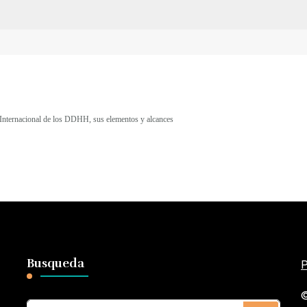
 Internacional de los DDHH, sus elementos y alcances
Busqueda
P
©