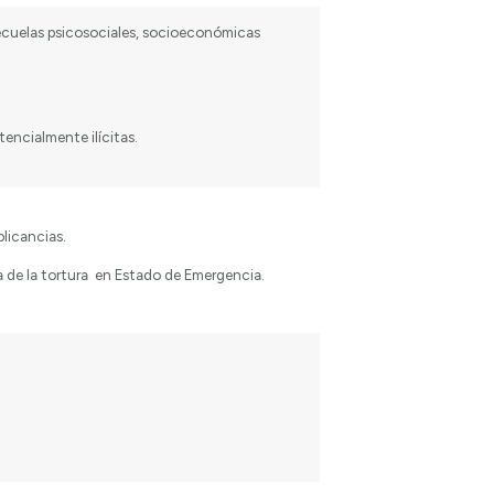
 secuelas psicosociales, socioeconómicas
encialmente ilícitas.
licancias.
 de la tortura en Estado de Emergencia.