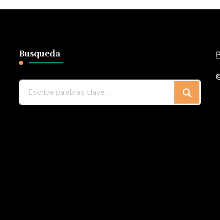
Busqueda
P
©
¿Buscas
algo?