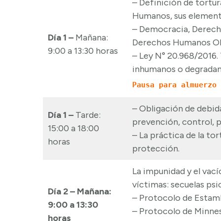
– Definición de tortur
Humanos, sus elemento
– Democracia, Derech
Día 1 –
Mañana:
Derechos Humanos ONU
9:00 a 13:30 horas
– Ley N° 20.968/2016. 
inhumanos o degradan
Pausa para almuerzo 
– Obligación de debida
Día 1 –
Tarde:
prevención, control, p
15:00 a 18:00
– La práctica de la to
horas
protección.
La impunidad y el vací
víctimas: secuelas ps
Día 2 –
Mañana:
– Protocolo de Estamb
9:00 a 13:30
– Protocolo de Minnes
horas