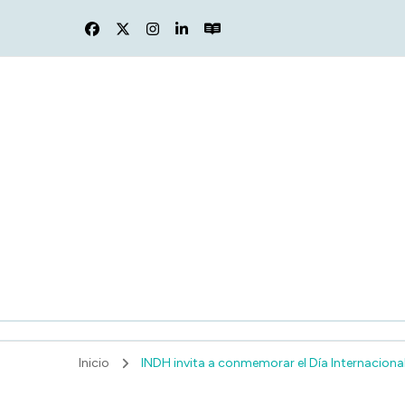
F
Inicio
INDH invita a conmemorar el Día Internacional