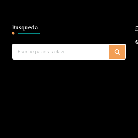
Busqueda
P
©
¿Buscas
algo?