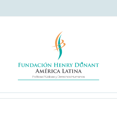
undación Henry Duna
América Latina