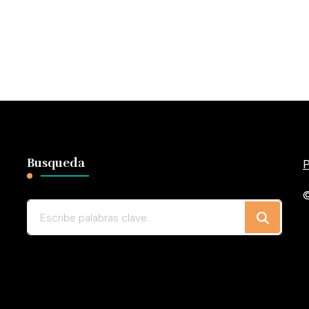
Busqueda
P
©
¿Buscas
algo?