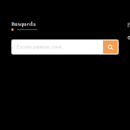
Busqueda
P
©
¿Buscas
algo?