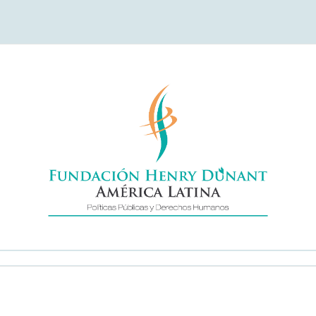
undación Henry Duna
América Latina