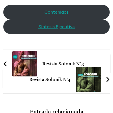
Contenidos
Síntesis Ejecutiva
Navegación
de
Revista Solonik N°3
entradas
Revista Solonik N°4
Entrada relacionada