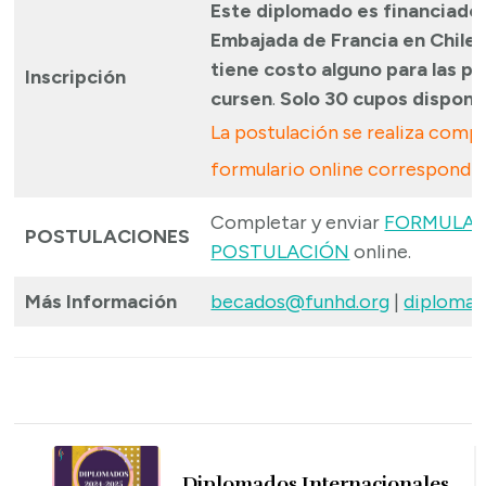
Este diplomado es financiado 
Embajada de Francia en Chile 
tiene costo alguno para las p
Inscripción
cursen
.
Solo 30 cupos disponib
La postulación se realiza comp
formulario online correspondi
Completar y enviar
FORMULAR
POSTULACIONES
POSTULACIÓN
online.
Más Información
becados@funhd.org
|
diploma
Navegación
de
Diplomados Internacionales