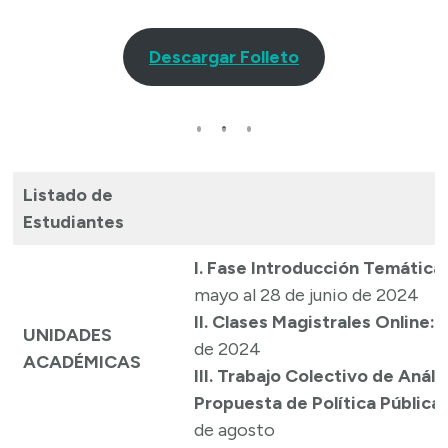
Descargar Folleto
Listado de
Estudiantes
I. Fase Introducción Temática
mayo al 28 de junio de 2024
II. Clases Magistrales Online:
8
UNIDADES
de 2024
ACADÉMICAS
III.
Trabajo Colectivo de Anális
Propuesta de Política Pública
de agosto