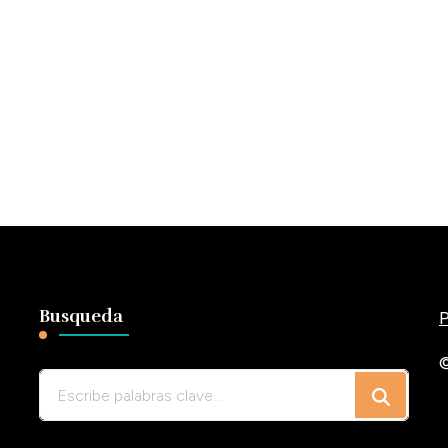
Busqueda
P
©
¿Buscas
algo?